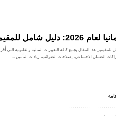
يل شامل للمقيمين
...
امة