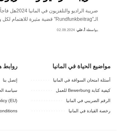
ضريبة الراد
الـ”Rundfunkbeitrag” قضية مثيرة للاهتمام لكل وافد جديد أو حتى مقيم قديم في ألمانيا.تتضمن ضريبة الراديو والتلفزيون في المانيا
بواسطة
أ.علي
02.09.2024
Posted
by
مواضيع الحياة في المانيا
روابط ه
أسئلة امتحان السواقة في المانيا
إتصل بنا
كيفية كتابة Bewerbung للعمل
سياسة ال
الرقم الضريبي في المانيا
licy (EU)
رخصة القيادة في المانيا
onditions