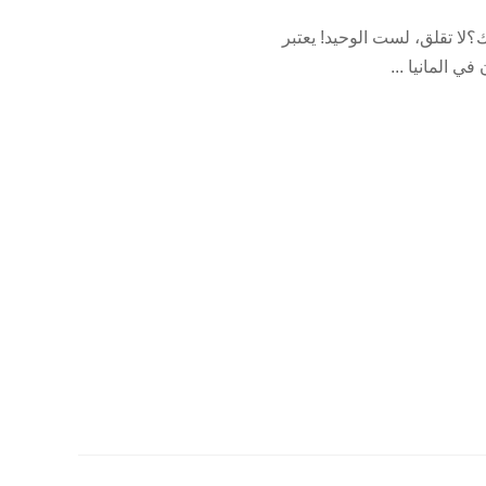
الك إلى هناك؟لا تقلق، لست الوحيد! يعتبر
...