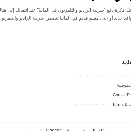
يو والتلفزيون في المانيا 2024هل فاجأتك فكرة دفع “ضريبة الراديو والتلفزيون في المانيا” عند انتق
امة
خصوصية
Cookie Po
Terms & c
كافة الحقوق محفوظة. ©2026 الخطيب نت