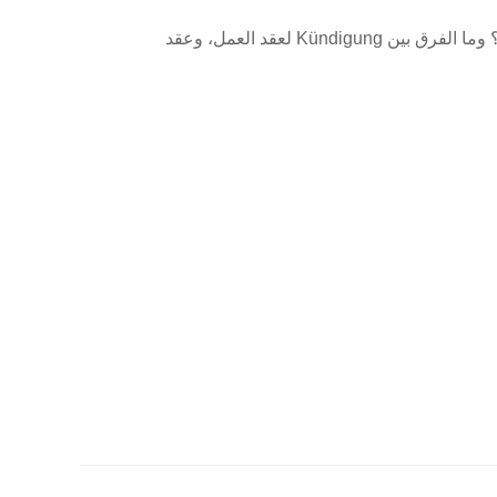
كثير من المقيمين في ألمانيا يسمعون كلمة Kündigung ولا يعرفون من أين يبدأون: كيف أكتبها؟ ما هي الصيغة الصحيحة؟ وما الفرق بين Kündigung لعقد العمل، وعقد