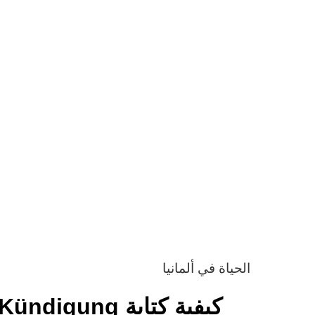
الحياة في ألمانيا
كيفية كتابة Kündigung | نماذج كونديغونغ جاهزة