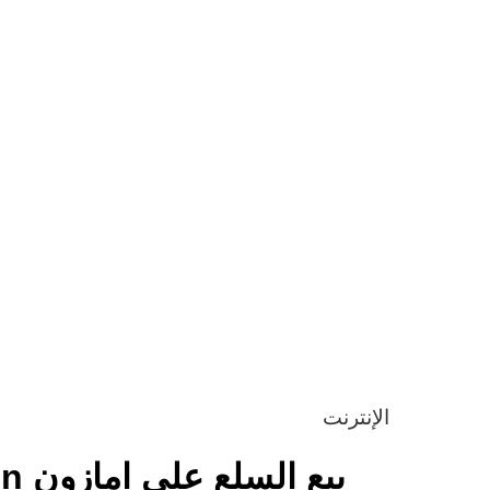
الإنترنت
بيع السلع على امازون Amazon شرح تفصيلي