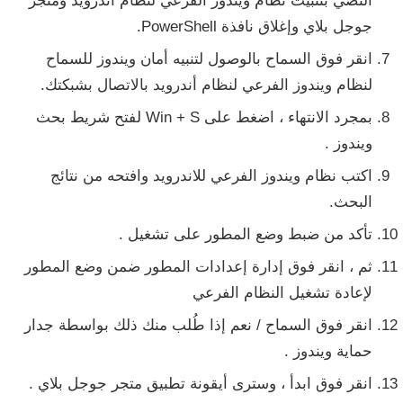
النصي بتثبيت نظام ويندوز الفرعي لنظام أندرويد ومتجر
جوجل بلاي وإغلاق نافذة PowerShell.
انقر فوق
السماح بالوصول
لتنبيه أمان ويندوز للسماح
لنظام ويندوز الفرعي لنظام أندرويد بالاتصال بشبكتك.
بمجرد الانتهاء ، اضغط على
Win + S
لفتح
شريط بحث
ويندوز .
اكتب نظام ويندوز الفرعي للاندرويد وافتحه من نتائج
البحث.
تأكد من ضبط
وضع المطور
على
تشغيل
.
ثم ، انقر فوق
إدارة إعدادات
المطور ضمن
وضع المطور
لإعادة تشغيل النظام الفرعي
انقر فوق
السماح / نعم
إذا طُلب منك ذلك بواسطة
جدار
حماية ويندوز .
انقر فوق
ابدأ
، وسترى أيقونة تطبيق متجر جوجل بلاي .