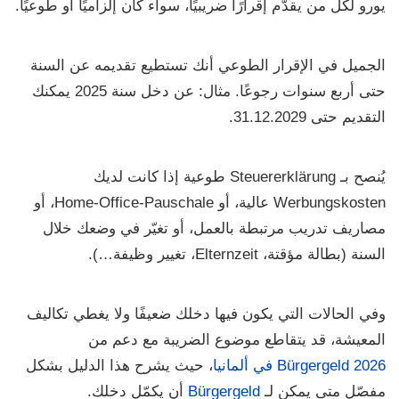
يورو
لكل من يقدّم إقرارًا ضريبيًا، سواء كان إلزاميًا أو طوعيًا.
الجميل في الإقرار الطوعي أنك تستطيع تقديمه عن السنة
حتى
أربع سنوات رجوعًا
. مثال: عن دخل سنة 2025 يمكنك
التقديم حتى
31.12.2029
.
يُنصح بـ
Steuererklärung طوعية
إذا كانت لديك
Werbungskosten
عالية، أو
Home-Office-Pauschale
، أو
مصاريف تدريب مرتبطة بالعمل، أو تغيّر في وضعك خلال
السنة (بطالة مؤقتة، Elternzeit، تغيير وظيفة…).
وفي الحالات التي يكون فيها دخلك ضعيفًا ولا يغطي تكاليف
المعيشة، قد يتقاطع موضوع الضريبة مع دعم من
Bürgergeld 2026 في ألمانيا
، حيث يشرح هذا الدليل بشكل
مفصّل متى يمكن لـ
Bürgergeld
أن يكمّل دخلك.